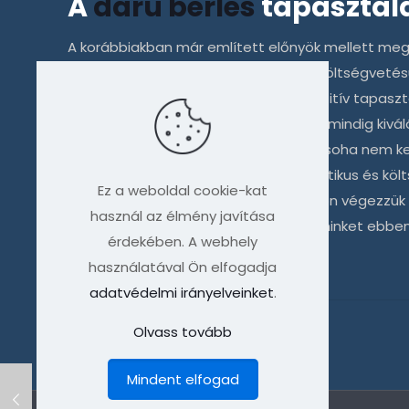
A
daru bérlés
tapasztal
A korábbiakban már említett előnyök mellett meg k
pontosan előre tudjuk tervezni, így a költségvetés
együttműködésünk során számos pozitív tapaszta
a megbeszélt határidőket, és a daruk mindig kivál
szakszerűen végezte a munkáját, így soha nem ke
A
daru bérlés
tehát, egy rendkívül praktikus és k
Ez a weboldal cookie-kat
teszi, hogy a legmagasabb színvonalon végezzük 
használ az élmény javítása
és professzionális partnerként segít minket ebben
érdekében. A webhely
használatával Ön elfogadja
adatvédelmi irányelveinket
.
Megosztás
Olvass tovább
Mindent elfogad