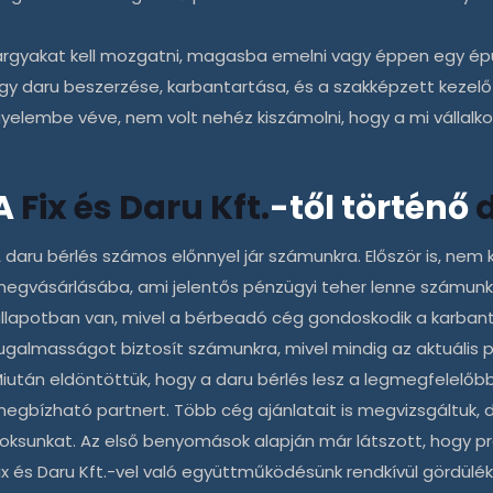
tárgyakat kell mozgatni, magasba emelni vagy éppen egy épü
y daru beszerzése, karbantartása, és a szakképzett kezelő 
 figyelembe véve, nem volt nehéz kiszámolni, hogy a mi válla
A
Fix és Daru Kft.
-től történő
A
daru bérlés
számos előnnyel jár számunkra. Először is, nem
egvásárlásába, ami jelentős pénzügyi teher lenne számunkra
llapotban van, mivel a bérbeadó cég gondoskodik a karban
ugalmasságot biztosít számunkra, mivel mindig az aktuális p
iután eldöntöttük, hogy a
daru bérlés
lesz a legmegfelelőbb
egbízható partnert. Több cég ajánlatait is megvizsgáltuk, 
oksunkat. Az első benyomások alapján már látszott, hogy pr
ix és Daru Kft.
-vel való együttműködésünk rendkívül gördülé