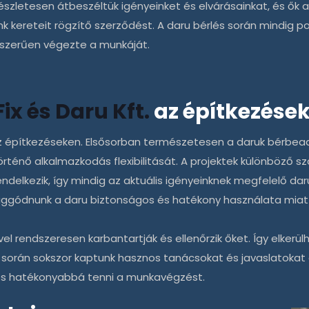
észletesen átbeszéltük igényeinket és elvárásainkat, és ők 
 kereteit rögzítő szerződést. A
daru bérlés
során mindig po
kszerűen végezte a munkáját.
Fix és Daru Kft.
az építkezése
 építkezéseken. Elsősorban természetesen a daruk bérbead
rténő alkalmazkodás flexibilitását. A projektek különböző 
endelkezik, így mindig az aktuális igényeinknek megfelelő dar
 aggódnunk a daru biztonságos és hatékony használata miatt
ivel rendszeresen karbantartják és ellenőrzik őket. Így elke
során sokszor kaptunk hasznos tanácsokat és javaslatokat
 és hatékonyabbá tenni a munkavégzést.