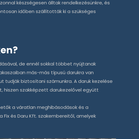
azonnal készségesen álltak rendelkezésünkre, és
ntosan időben szállították ki a szükséges
ken?
ásával, de ennél sokkal többet nyújtanak
szakaszaiban más-más típusú darukra van
ut tudják biztosítani számunkra. A daruk kezelése
, hiszen szakképzett darukezelővel együtt
rülhetők a váratlan meghibásodások és a
 a
Fix és Daru Kft.
szakembereitől, amelyek