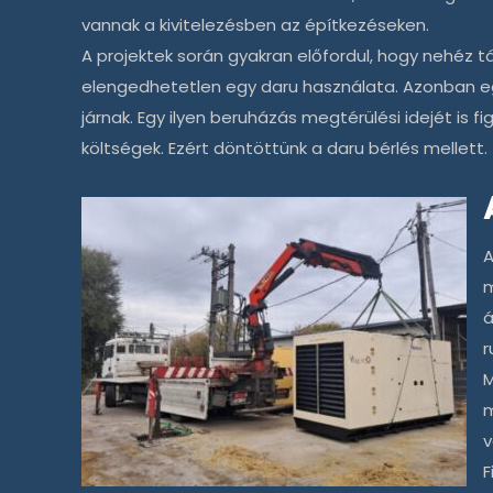
vannak a kivitelezésben az építkezéseken.
A projektek során gyakran előfordul, hogy nehéz 
elengedhetetlen egy daru használata. Azonban eg
járnak. Egy ilyen beruházás megtérülési idejét is
költségek. Ezért döntöttünk a
daru bérlés
mellett.
m
á
r
M
m
v
F