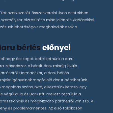
let szerkezetét összeszerelni. Ilyen esetekben
személyzet biztosítása mind jelentős kiadásokkal
lkozásunk lehetőségeit meghaladják ezek a
daru bérlés
előnyei
 kell nagy összeget befektetnünk a daru
. Másodszor, a bérelt daru mindig kiváló
tartásáról. Harmadszor, a
daru bérlés
rojekt igényeinek megfelelő darut bérelhetünk.
 megoldás számunkra, elkezdtünk keresni egy
de végül a
Fix és Daru Kft.
mellett tettük le a
ofesszionális és megbízható partnerről van szó. A
keny és problémamentes. Az első találkozón