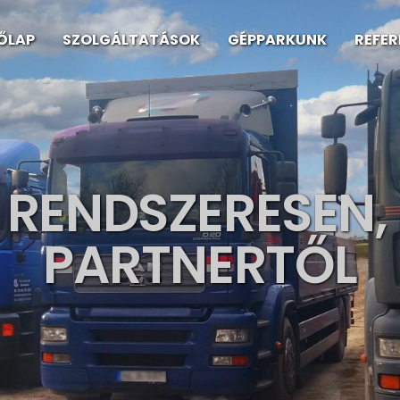
ŐLAP
SZOLGÁLTATÁSOK
GÉPPARKUNK
REFE
 RENDSZERESEN
PARTNERTŐL