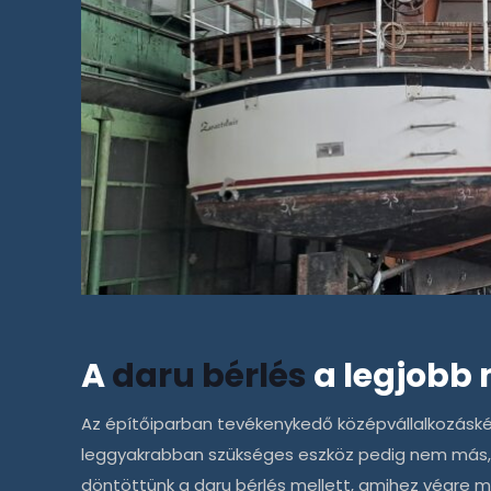
A
daru bérlés
a legjobb
Az építőiparban tevékenykedő középvállalkozáské
leggyakrabban szükséges eszköz pedig nem más, 
döntöttünk a
daru bérlés
mellett, amihez végre m