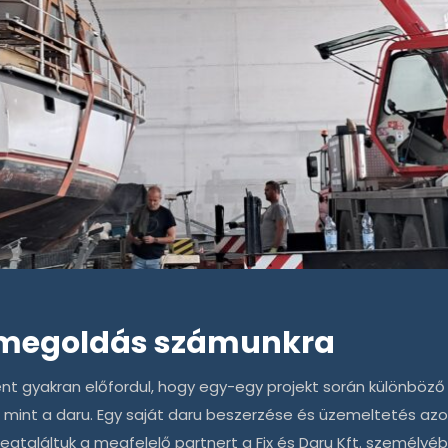
 megoldás számunkra
nt gyakran előfordul, hogy egy-egy projekt során különböz
mint a daru. Egy saját daru beszerzése és üzemeltetés az
egtaláltuk a megfelelő partnert a
Fix és Daru Kft.
személyébe