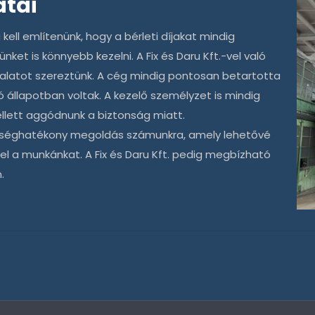
atai
ell említenünk, hogy a bérleti díjakat mindig
ünket is könnyebb kezelni. A
Fix és Daru Kft.
-vel való
latot szereztünk. A cég mindig pontosan betartotta
ó állapotban voltak. A kezelő személyzet is mindig
llett aggódnunk a biztonság miatt.
öltséghatékony megoldás számunkra, amely lehetővé
el a munkánkat. A
Fix és Daru Kft.
pedig megbízható
.