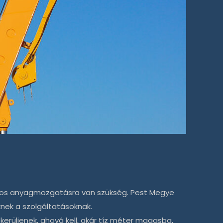
ságos anyagmozgatásra van szükség. Pest Megye
eknek a szolgáltatásoknak.
erüljenek, ahová kell, akár tíz méter magasba,