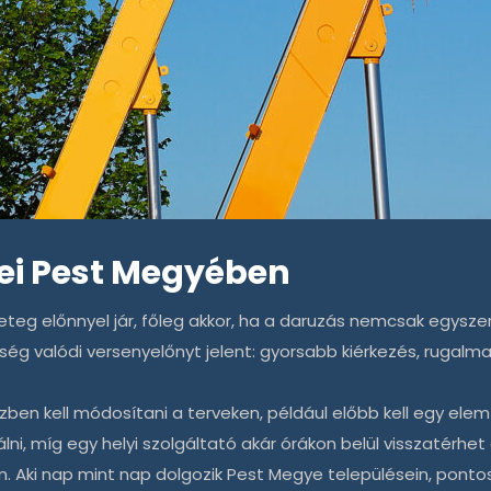
yei Pest Megyében
teg előnnyel jár, főleg akkor, ha a
daruzás
nemcsak egyszerű
ég valódi versenyelőnyt jelent: gyorsabb kiérkezés, rugal
ben kell módosítani a terveken, például előbb kell egy elem
ni, míg egy helyi szolgáltató akár órákon belül visszatérhet 
Aki nap mint nap dolgozik Pest Megye településein, ponto