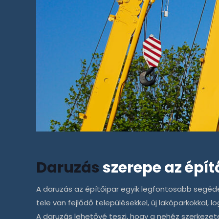
Daruzás
szerepe az épí
A
daruzás
az építőipar egyik legfontosabb segéd
tele van fejlődő településekkel, új lakóparkokkal, 
A
daruzás
lehetővé teszi, hogy a nehéz szerkezet