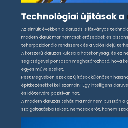
Technológiai újítások a
Az elmúlt években a
daruzás
is látványos technol
modern daruk már nemcsak erősebbek és biztonság
teherpozicionáló rendszerek és a valós idejű ter
A korszerű
daruzás
kulcsa a hatékonyság, és ez n
segítségével pontosan meghatározható, hová kell
egyes műveleteket.
Pest Megyében ezek az újítások különösen hasznosa
építkezésekkel kell számolni. Egy intelligens daru
és időtervére pozitívan hat.
A modern
daruzás
tehát ma már nem pusztán a gépe
szolgáltatásba fektet, nemcsak erőt, hanem szakm