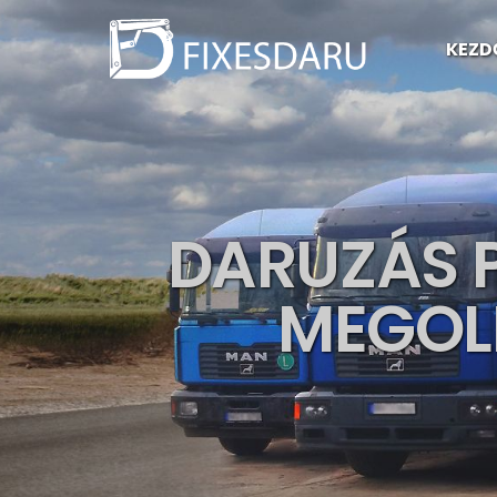
KEZD
DARUZÁS 
MEGOL