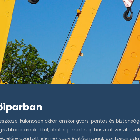
tőiparban
eszköze, különösen akkor, amikor gyors, pontos és bizton
logisztikai csarnokokkal, ahol nap mint nap hasznát veszik ez
ek, előre gyártott elemek vagy építőanyagok pontosan oda k