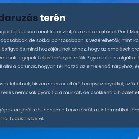
daruzás
terén
ógiai fejlődésen ment keresztül, és ezek az újítások Pest Me
osabbak, de sokkal pontosabban is vezérelhetők, mint korá
helésfigyelés mind hozzájárulnak ahhoz, hogy az emelések p
emcsak a gépek teljesítményén múlik. Egyre több szolgáltat
 állni a darunak, hogyan fér hozzá az emelendő tárgyhoz, 
k lehetnek, hiszen sokszor eltérő terepviszonyokkal, szűk 
vezérlés nemcsak gyorsítja a munkát, de csökkenti a hibalehe
k erejéről szól, hanem a tervezésről, az informatikai támoga
ai tudást is bérel.