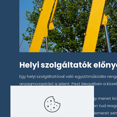
Helyi szolgáltatók előn
Egy helyi szolgáltatóval való együttműködés renge
anyagmozgatást is jelent. Pest Megyében a közels
egy-egy váratlan helyzetben.
A
daruzás
során gyakran előfordul, hogy menet köz
vidékről érkező cég ilyenkor nehezebben tud reagál
Nem elhanyagolható szempont a helyismeret sem. 