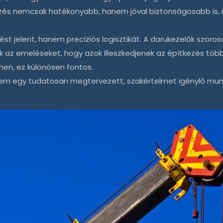
gzés nemcsak hatékonyabb, hanem jóval biztonságosabb is, 
 jelent, hanem precíziós logisztikát. A darukezelők szorosa
 az emeléseket, hogy azok illeszkedjenek az építkezés töb
nen, ez különösen fontos.
em egy tudatosan megtervezett, szakértelmet igénylő mu