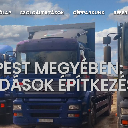
ŐLAP
SZOLGÁLTATÁSOK
GÉPPARKUNK
REFE
PEST MEGYÉBEN:
DÁSOK ÉPÍTKEZÉ