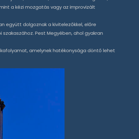
mint a kézi mozgatás vagy az improvizált
n együtt dolgoznak a kivitelezőkkel, előre
bi szakaszához. Pest Megyében, ahol gyakran
nkafolyamat, amelynek hatékonysága döntő lehet