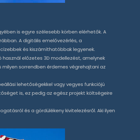
gyében is egyre szélesebb körben elérhetők. A
bban. A digitális emelővezérlés, a
recízebbek és kiszámíthatóbbak legyenek.
ó használ előzetes 3D modellezést, amelynek
és milyen sorrendben érdemes végrehajtani az
beállási lehetőségekkel vagy vegyes funkciójú
tőséget is, ez pedig az egész projekt költségeire
tásról és a gördülékeny kivitelezésről. Aki ilyen