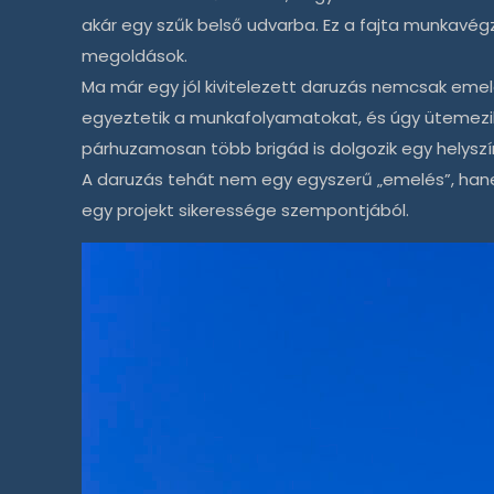
akár egy szűk belső udvarba. Ez a fajta munkavé
megoldások.
Ma már egy jól kivitelezett
daruzás
nemcsak emelést
egyeztetik a munkafolyamatokat, és úgy ütemezik
párhuzamosan több brigád is dolgozik egy helyszí
A
daruzás
tehát nem egy egyszerű „emelés”, han
egy projekt sikeressége szempontjából.