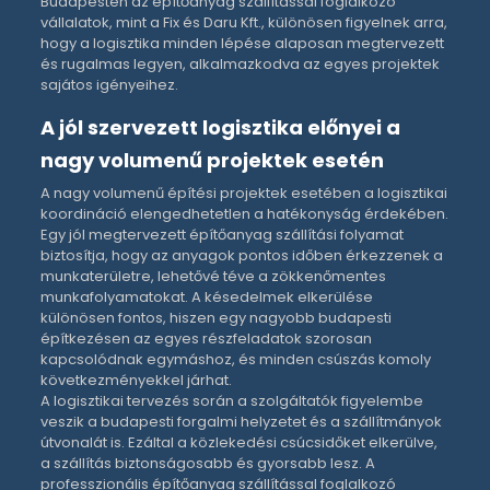
Budapesten az építőanyag szállítással
foglalkozó
vállalatok, mint a
Fix és Daru Kft.
, különösen figyelnek arra,
hogy a logisztika minden lépése alaposan megtervezett
és rugalmas legyen, alkalmazkodva az egyes projektek
sajátos igényeihez.
A jól szervezett logisztika előnyei a
nagy volumenű projektek esetén
A nagy volumenű építési projektek esetében a logisztikai
koordináció elengedhetetlen a hatékonyság érdekében.
Egy jól megtervezett
építőanyag szállítási
folyamat
biztosítja, hogy az anyagok pontos időben érkezzenek a
munkaterületre, lehetővé téve a zökkenőmentes
munkafolyamatokat. A késedelmek elkerülése
különösen fontos, hiszen egy nagyobb budapesti
építkezésen az egyes részfeladatok szorosan
kapcsolódnak egymáshoz, és minden csúszás komoly
következményekkel járhat.
A logisztikai tervezés során a szolgáltatók figyelembe
veszik a budapesti forgalmi helyzetet és a szállítmányok
útvonalát is. Ezáltal a közlekedési csúcsidőket elkerülve,
a szállítás biztonságosabb és gyorsabb lesz. A
professzionális
építőanyag szállítással
foglalkozó