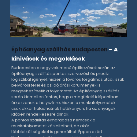
Építőanyag szállítás Budapesten
– A
kihívások és megoldások
Budapesten a nagy volumenű építkezések során az
építőanyag szállítás
pontos szervezést és precíz
logisztikát igényel, hiszen a főváros forgalmas utcái, szűk
belvárosi terei és az időjárási körülmények is
megnehezíthetik a folyamatot. Az
építőanyag szállítás
során kiemelten fontos, hogy a megfelelő időpontban
érkezzenek a helyszínre, hiszen a munkafolyamatok
csak akkor haladhatnak hatékonyan, ha az anyagok
időben rendelkezésre állnak.
A pontos szállítás elmaradása nemcsak a
munkafolyamatot késleltetheti, de akár
többletköltségeket is generálhat. Éppen ezért