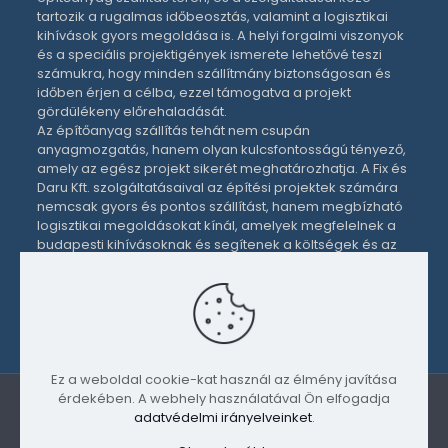
tartozik a rugalmas időbeosztás, valamint a logisztikai
kihívások gyors megoldása is. A helyi forgalmi viszonyok
és a speciális projektigények ismerete lehetővé teszi
számukra, hogy minden szállítmány biztonságosan és
időben érjen a célba, ezzel támogatva a projekt
gördülékeny előrehaladását.
Az
építőanyag szállítás
tehát nem csupán
anyagmozgatás, hanem olyan kulcsfontosságú tényező,
amely az egész projekt sikerét meghatározhatja. A
Fix és
Daru Kft.
szolgáltatásaival az építési projektek számára
nemcsak gyors és pontos szállítást, hanem megbízható
logisztikai megoldásokat kínál, amelyek megfelelnek a
budapesti kihívásoknak és segítenek a költségek és az
időzítés optimális kezelésében.
Megosztás
Ez a weboldal cookie-kat használ az élmény javítása
érdekében. A webhely használatával Ön elfogadja
adatvédelmi irányelveinket
.