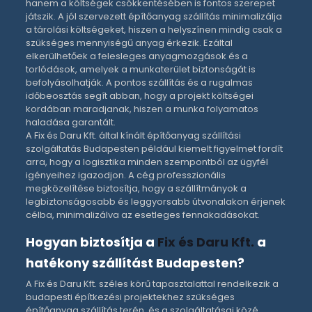
hanem a költségek csökkentésében is fontos szerepet
játszik. A jól szervezett
építőanyag szállítás
minimalizálja
a tárolási költségeket, hiszen a helyszínen mindig csak a
szükséges mennyiségű anyag érkezik. Ezáltal
elkerülhetőek a felesleges anyagmozgások és a
torlódások, amelyek a munkaterület biztonságát is
befolyásolhatják. A pontos szállítás és a rugalmas
időbeosztás segít abban, hogy a projekt költségei
kordában maradjanak, hiszen a munka folyamatos
haladása garantált.
A
Fix és Daru Kft.
által kínált
építőanyag szállítási
szolgáltatás Budapesten
például kiemelt figyelmet fordít
arra, hogy a logisztika minden szempontból az ügyfél
igényeihez igazodjon. A cég professzionális
megközelítése biztosítja, hogy a szállítmányok a
legbiztonságosabb és leggyorsabb útvonalakon érjenek
célba, minimalizálva az esetleges fennakadásokat.
Hogyan biztosítja a
Fix és Daru Kft.
a
hatékony szállítást Budapesten?
A
Fix és Daru Kft.
széles körű tapasztalattal rendelkezik a
budapesti építkezési projektekhez szükséges
építőanyag szállítás
terén, és a szolgáltatásai közé